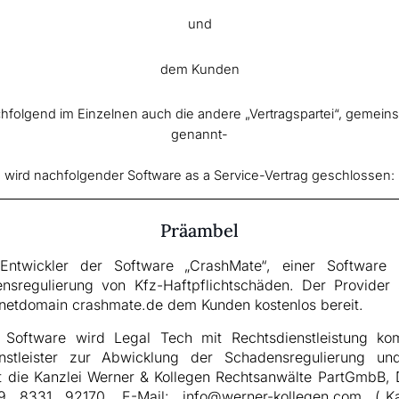
und
dem Kunden
folgend im Einzelnen auch die andere „Vertragspartei“, gemeins
genannt-
wird nachfolgender Software as a Service-Vertrag geschlossen:
Präambel
Entwickler der Software „CrashMate“, einer Software z
nsregulierung von Kfz-Haftpflichtschäden. Der Provider s
rnetdomain crashmate.de dem Kunden kostenlos bereit.
Software wird Legal Tech mit Rechtsdienstleistung komb
enstleister zur Abwicklung der Schadensregulierung un
st die Kanzlei Werner & Kollegen Rechtsanwälte PartGmbB,
 8331 92170, E-Mail: info@werner-kollegen.com („Kan