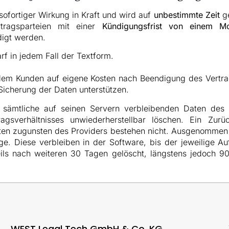
t sofortiger Wirkung in Kraft und wird auf
unbestimmte Zeit
ge
tragsparteien mit einer
Kündigungsfrist von einem M
igt werden.
rf in jedem Fall der Textform.
 dem Kunden auf eigene Kosten nach Beendigung des Vertr
icherung der Daten unterstützen.
d sämtliche auf seinen Servern verbleibenden Daten de
gsverhältnisses unwiederherstellbar löschen. Ein Zurü
en zugunsten des Providers bestehen nicht. Ausgenommen h
e. Diese verbleiben in der Software, bis der jeweilige Au
ls nach weiteren 30 Tagen gelöscht, längstens jedoch 9
WEST Legal Tech GmbH & Co. KG